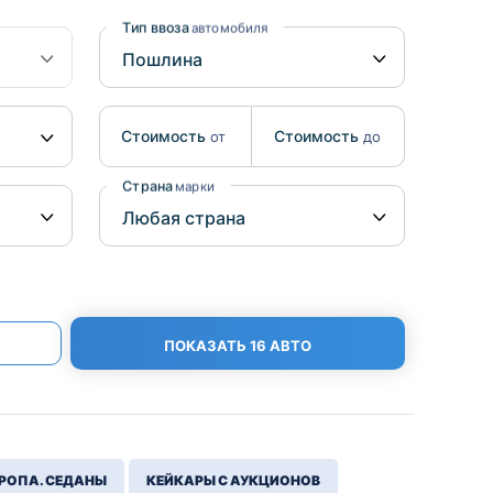
Benz
Mazda
Тип ввоза
автомобиля
Mitsubishi
Isuzu
Стоимость
Стоимость
от
до
Hino
Страна
марки
ПОКАЗАТЬ 16 АВТО
РОПА. СЕДАНЫ
КЕЙКАРЫ С АУКЦИОНОВ