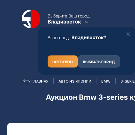
Выберите Ваш город
Владивосток
Владивосток?
Ваш город
КАТАЛОГ
О НАС
ВСЕ ВЕРНО
ВЫБРАТЬ ГОРОД
ГЛАВНАЯ
АВТО ИЗ ЯПОНИИ
BMW
3-SERI
Полная пошлина
ЦЕЛЫЕ АВТО С ПТС
Аукцион Bmw 3-series к
Toyota
Lexus
Nissan
Mercedes-B