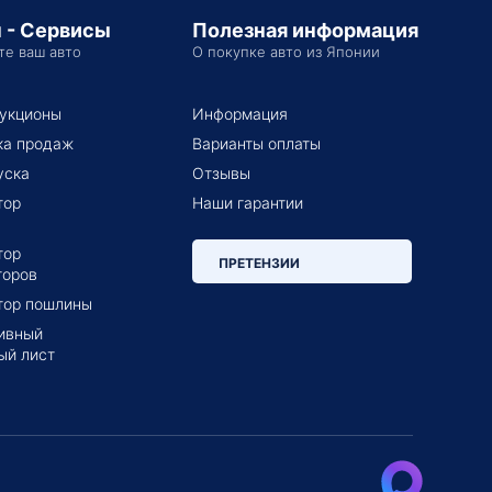
 - Сервисы
Полезная информация
те ваш авто
О покупке авто из Японии
укционы
Информация
ка продаж
Варианты оплаты
уска
Отзывы
тор
Наши гарантии
тор
ПРЕТЕНЗИИ
торов
тор пошлины
ивный
ый лист