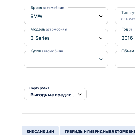
Honda
Daihatsu
Бренд
автомобиля
Тип ку
Mazda
Tesla
автом
Suzuki
Модель
Год
автомобиля
от
Mitsubishi
Subaru
Кузов
Объем
автомобиля
Сортировка
ВНЕ САНКЦИЙ
ГИБРИДЫ И ГИБРИДНЫЕ АВТОМОБИ