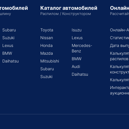
втомобилей
Каталог автомобилей
Онлайн
шлину
Распилом / Конструктором
Рассчитай
Subaru
Toyota
Isuzu
Онлайн-А
Suzuki
Nissan
Lexus
Статисти
Lexus
Honda
Mercedes-
Дата вып
Benz
BMW
Mazda
Калькуля
BMW
распилов
Daihatsu
Mitsubishi
Audi
Калькуля
Subaru
конструк
Daihatsu
Suzuki
Калькуля
Интеракт
аукционн