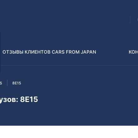
ОТЗЫВЫ КЛИЕНТОВ CARS FROM JAPAN
КО
ES
8E15
Распилы и конструкторы
В РАЗБОР БЕЗ ПТС
узов: 8E15
Toyota
Isuzu
enz
Nissan
Lexus