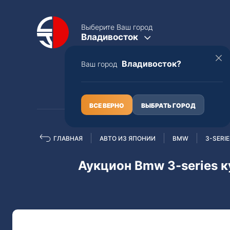
Выберите Ваш город
Владивосток
Владивосток?
Ваш город
КАТАЛОГ
О НАС
ВСЕ ВЕРНО
ВЫБРАТЬ ГОРОД
ГЛАВНАЯ
АВТО ИЗ ЯПОНИИ
BMW
3-SERI
Полная пошлина
ЦЕЛЫЕ АВТО С ПТС
Аукцион Bmw 3-series к
Toyota
Lexus
Nissan
Mercedes-B