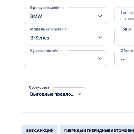
Honda
Daihatsu
Бренд
автомобиля
Тип ку
Mazda
Tesla
автом
Suzuki
Модель
Год
автомобиля
от
Mitsubishi
Subaru
Кузов
Объем
автомобиля
Сортировка
ВНЕ САНКЦИЙ
ГИБРИДЫ И ГИБРИДНЫЕ АВТОМОБИ