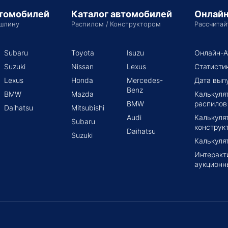
втомобилей
Каталог автомобилей
Онлайн
шлину
Распилом / Конструктором
Рассчитай
Subaru
Toyota
Isuzu
Онлайн-А
Suzuki
Nissan
Lexus
Статисти
Lexus
Honda
Mercedes-
Дата вып
Benz
BMW
Mazda
Калькуля
BMW
распилов
Daihatsu
Mitsubishi
Audi
Калькуля
Subaru
конструк
Daihatsu
Suzuki
Калькуля
Интеракт
аукционн