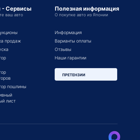
 - Сервисы
Полезная информация
те ваш авто
О покупке авто из Японии
укционы
Информация
ка продаж
Варианты оплаты
уска
Отзывы
тор
Наши гарантии
тор
ПРЕТЕНЗИИ
торов
тор пошлины
ивный
ый лист