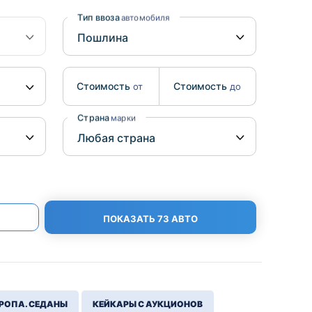
Benz
Mazda
Тип ввоза
автомобиля
Mitsubishi
Isuzu
Стоимость
Стоимость
от
до
Hino
Страна
марки
ПОКАЗАТЬ 73 АВТО
РОПА. СЕДАНЫ
КЕЙКАРЫ С АУКЦИОНОВ