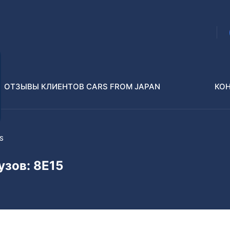
ОТЗЫВЫ КЛИЕНТОВ CARS FROM JAPAN
КО
ES
Распилы и конструкторы
В РАЗБОР БЕЗ ПТС
узов: 8E15
Toyota
Isuzu
enz
Nissan
Lexus