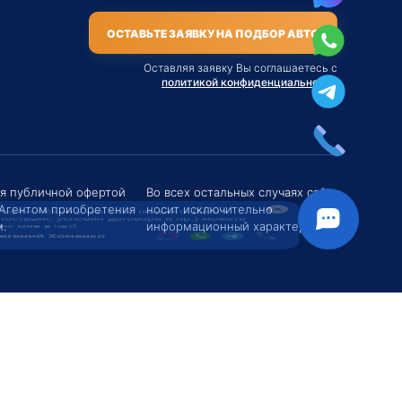
ОСТАВЬТЕ ЗАЯВКУ НА ПОДБОР АВТО
Оставляя заявку Вы соглашаетесь с
политикой конфиденциальности
твуйте! Если у вас есть вопросы (Цена,
поставки, условия договора и пр.) можете
их мне в чат!
ся публичной офертой
Во всех остальных случаях сайт
 Агентом приобретения
носит исключительно
вгений Хоменко
.
информационный характер.