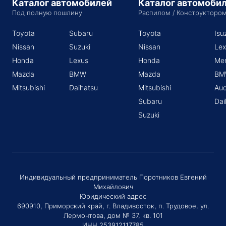
Каталог автомобилей
Каталог автомоби
Под полную пошлину
Распилом / Конструкторо
Toyota
Subaru
Toyota
Isu
Nissan
Suzuki
Nissan
Lex
Honda
Lexus
Honda
Me
Mazda
BMW
Mazda
BM
Mitsubishi
Daihatsu
Mitsubishi
Aud
Subaru
Dai
Suzuki
Индивидуальный предприниматель Поротников Евгений
Михайлович
Юридический адрес
690910, Приморский край, г. Владивосток, п. Трудовое, ул.
Лермонтова, дом № 37, кв. 101
ИНН 253912117785