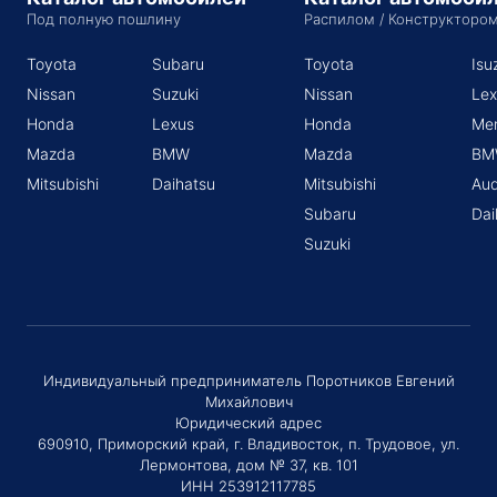
Под полную пошлину
Распилом / Конструкторо
Toyota
Subaru
Toyota
Isu
Nissan
Suzuki
Nissan
Lex
Honda
Lexus
Honda
Me
Mazda
BMW
Mazda
BM
Mitsubishi
Daihatsu
Mitsubishi
Aud
Subaru
Dai
Suzuki
Индивидуальный предприниматель Поротников Евгений
Михайлович
Юридический адрес
690910, Приморский край, г. Владивосток, п. Трудовое, ул.
Лермонтова, дом № 37, кв. 101
ИНН 253912117785