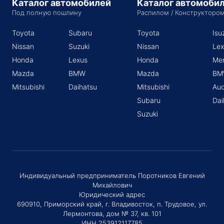
Каталог автомобилей
Каталог автомоби
Под полную пошлину
Распилом / Конструкторо
Toyota
Subaru
Toyota
Isu
Nissan
Suzuki
Nissan
Lex
Honda
Lexus
Honda
Me
Mazda
BMW
Mazda
BM
Mitsubishi
Daihatsu
Mitsubishi
Aud
Subaru
Dai
Suzuki
Индивидуальный предприниматель Поротников Евгений
Михайлович
Юридический адрес
690910, Приморский край, г. Владивосток, п. Трудовое, ул.
Лермонтова, дом № 37, кв. 101
ИНН 253912117785