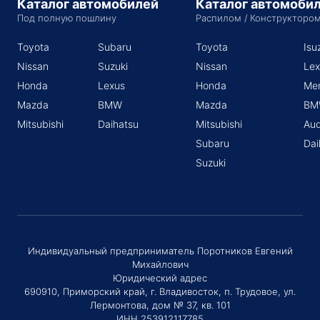
Каталог автомобилей
Каталог автомоби
Под полную пошлину
Распилом / Конструкторо
Toyota
Subaru
Toyota
Isu
Nissan
Suzuki
Nissan
Lex
Honda
Lexus
Honda
Me
Mazda
BMW
Mazda
BM
Mitsubishi
Daihatsu
Mitsubishi
Aud
Subaru
Dai
Suzuki
Индивидуальный предприниматель Поротников Евгений
Михайлович
Юридический адрес
690910, Приморский край, г. Владивосток, п. Трудовое, ул.
Лермонтова, дом № 37, кв. 101
ИНН 253912117785