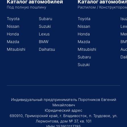
Каталог автомобилей
Каталог автомоби
Под полную пошлину
Распилом / Конструкторо
Toyota
Subaru
Toyota
Isu
Nissan
Suzuki
Nissan
Lex
Honda
Lexus
Honda
Me
Mazda
BMW
Mazda
BM
Mitsubishi
Daihatsu
Mitsubishi
Aud
Subaru
Dai
Suzuki
Индивидуальный предприниматель Поротников Евгений
Михайлович
Юридический адрес
690910, Приморский край, г. Владивосток, п. Трудовое, ул.
Лермонтова, дом № 37, кв. 101
ИНН 253912117785