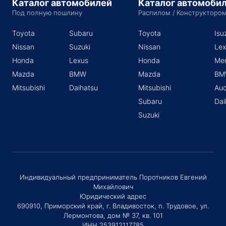
Каталог автомобилей
Каталог автомоби
Под полную пошлину
Распилом / Конструкторо
Toyota
Subaru
Toyota
Isu
Nissan
Suzuki
Nissan
Lex
Honda
Lexus
Honda
Me
Mazda
BMW
Mazda
BM
Mitsubishi
Daihatsu
Mitsubishi
Aud
Subaru
Dai
Suzuki
Индивидуальный предприниматель Поротников Евгений
Михайлович
Юридический адрес
690910, Приморский край, г. Владивосток, п. Трудовое, ул.
Лермонтова, дом № 37, кв. 101
ИНН 253912117785