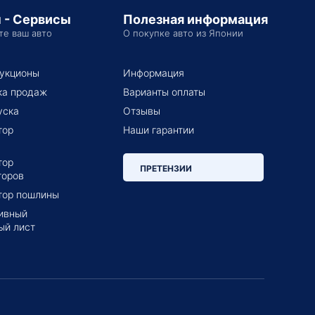
 - Сервисы
Полезная информация
те ваш авто
О покупке авто из Японии
укционы
Информация
ка продаж
Варианты оплаты
уска
Отзывы
тор
Наши гарантии
тор
ПРЕТЕНЗИИ
торов
тор пошлины
ивный
ый лист