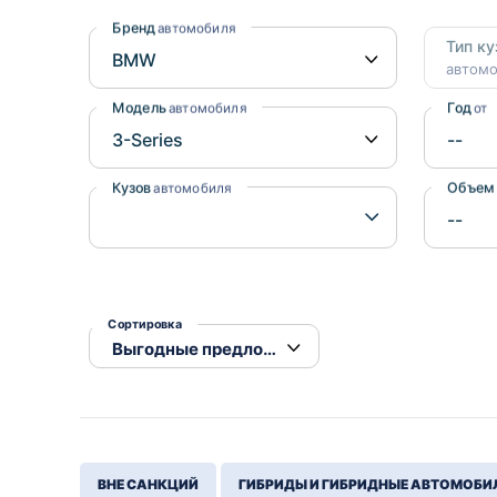
Honda
Daihatsu
Бренд
автомобиля
Тип ку
Mazda
Tesla
автом
Suzuki
Модель
Год
автомобиля
от
Mitsubishi
Subaru
Кузов
Объем
автомобиля
Сортировка
ВНЕ САНКЦИЙ
ГИБРИДЫ И ГИБРИДНЫЕ АВТОМОБИ