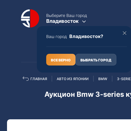
Выберите Ваш город
Владивосток
Владивосток?
Ваш город
КАТАЛОГ
О НАС
ВСЕ ВЕРНО
ВЫБРАТЬ ГОРОД
ГЛАВНАЯ
АВТО ИЗ ЯПОНИИ
BMW
3-SERI
Полная пошлина
ЦЕЛЫЕ АВТО С ПТС
Аукцион Bmw 3-series к
Toyota
Lexus
Nissan
Mercedes-B