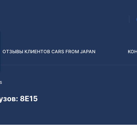
ОТЗЫВЫ КЛИЕНТОВ CARS FROM JAPAN
КО
ES
Распилы и конструкторы
В РАЗБОР БЕЗ ПТС
узов: 8E15
Toyota
Isuzu
enz
Nissan
Lexus