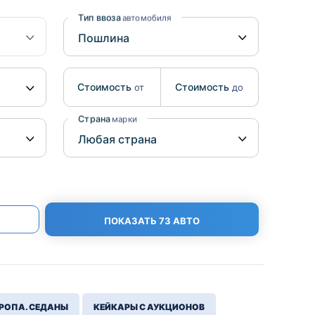
Benz
Mazda
Тип ввоза
автомобиля
Mitsubishi
Isuzu
Стоимость
Стоимость
от
до
Hino
Страна
марки
ПОКАЗАТЬ 73 АВТО
РОПА. СЕДАНЫ
КЕЙКАРЫ С АУКЦИОНОВ