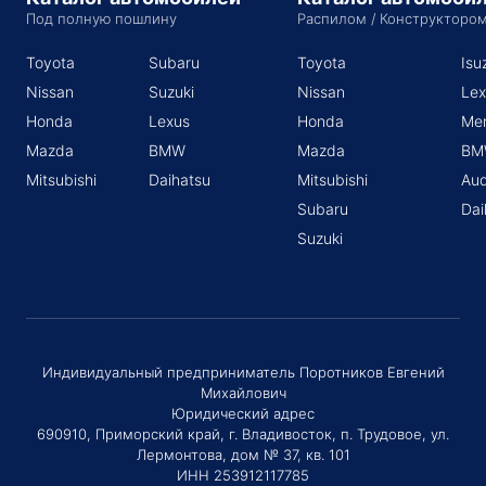
Под полную пошлину
Распилом / Конструкторо
Toyota
Subaru
Toyota
Isu
Nissan
Suzuki
Nissan
Lex
Honda
Lexus
Honda
Me
Mazda
BMW
Mazda
BM
Mitsubishi
Daihatsu
Mitsubishi
Aud
Subaru
Dai
Suzuki
Индивидуальный предприниматель Поротников Евгений
Михайлович
Юридический адрес
690910, Приморский край, г. Владивосток, п. Трудовое, ул.
Лермонтова, дом № 37, кв. 101
ИНН 253912117785