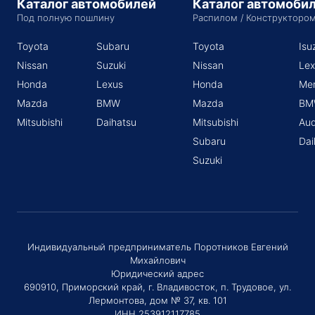
Каталог автомобилей
Каталог автомоби
Под полную пошлину
Распилом / Конструкторо
Toyota
Subaru
Toyota
Isu
Nissan
Suzuki
Nissan
Lex
Honda
Lexus
Honda
Me
Mazda
BMW
Mazda
BM
Mitsubishi
Daihatsu
Mitsubishi
Aud
Subaru
Dai
Suzuki
Индивидуальный предприниматель Поротников Евгений
Михайлович
Юридический адрес
690910, Приморский край, г. Владивосток, п. Трудовое, ул.
Лермонтова, дом № 37, кв. 101
ИНН 253912117785