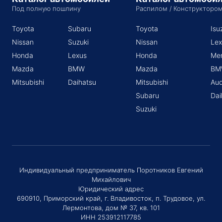
Под полную пошлину
Распилом / Конструкторо
Toyota
Subaru
Toyota
Isu
Nissan
Suzuki
Nissan
Lex
Honda
Lexus
Honda
Me
Mazda
BMW
Mazda
BM
Mitsubishi
Daihatsu
Mitsubishi
Aud
Subaru
Dai
Suzuki
Индивидуальный предприниматель Поротников Евгений
Михайлович
Юридический адрес
690910, Приморский край, г. Владивосток, п. Трудовое, ул.
Лермонтова, дом № 37, кв. 101
ИНН 253912117785