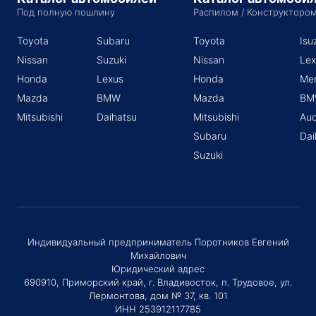
Под полную пошлину
Распилом / Конструкторо
Toyota
Subaru
Toyota
Isu
Nissan
Suzuki
Nissan
Lex
Honda
Lexus
Honda
Me
Mazda
BMW
Mazda
BM
Mitsubishi
Daihatsu
Mitsubishi
Aud
Subaru
Dai
Suzuki
Индивидуальный предприниматель Поротников Евгений
Михайлович
Юридический адрес
690910, Приморский край, г. Владивосток, п. Трудовое, ул.
Лермонтова, дом № 37, кв. 101
ИНН 253912117785