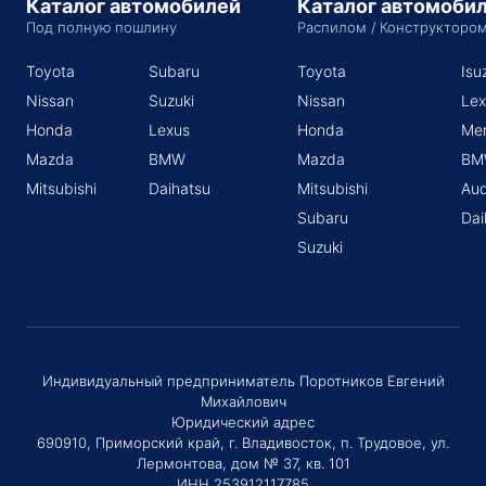
Каталог автомобилей
Каталог автомоби
Под полную пошлину
Распилом / Конструкторо
Toyota
Subaru
Toyota
Isu
Nissan
Suzuki
Nissan
Lex
Honda
Lexus
Honda
Me
Mazda
BMW
Mazda
BM
Mitsubishi
Daihatsu
Mitsubishi
Aud
Subaru
Dai
Suzuki
Индивидуальный предприниматель Поротников Евгений
Михайлович
Юридический адрес
690910, Приморский край, г. Владивосток, п. Трудовое, ул.
Лермонтова, дом № 37, кв. 101
ИНН 253912117785