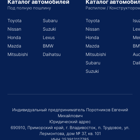
Каталог автомобилей
Каталог автомоби
Под полную пошлину
Распилом / Конструкторо
Toyota
Subaru
Toyota
Isu
Nissan
Suzuki
Nissan
Lex
Honda
Lexus
Honda
Me
Mazda
BMW
Mazda
BM
Mitsubishi
Daihatsu
Mitsubishi
Aud
Subaru
Dai
Suzuki
Индивидуальный предприниматель Поротников Евгений
Михайлович
Юридический адрес
690910, Приморский край, г. Владивосток, п. Трудовое, ул.
Лермонтова, дом № 37, кв. 101
ИНН 253912117785