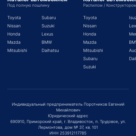
Под полную пошлину
Распилом / Конструкторо
Toyota
Subaru
Toyota
Isu
Nissan
Suzuki
Nissan
Lex
Honda
Lexus
Honda
Me
Mazda
BMW
Mazda
BM
Mitsubishi
Daihatsu
Mitsubishi
Aud
Subaru
Dai
Suzuki
Индивидуальный предприниматель Поротников Евгений
Михайлович
Юридический адрес
690910, Приморский край, г. Владивосток, п. Трудовое, ул.
Лермонтова, дом № 37, кв. 101
ИНН 253912117785