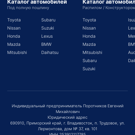
Каталог автомобилей
Каталог автомоби
Под полную пошлину
Распилом / Конструкторо
Toyota
Subaru
Toyota
Isu
Nissan
Suzuki
Nissan
Lex
Honda
Lexus
Honda
Me
Mazda
BMW
Mazda
BM
Mitsubishi
Daihatsu
Mitsubishi
Aud
Subaru
Dai
Suzuki
Индивидуальный предприниматель Поротников Евгений
Михайлович
Юридический адрес
690910, Приморский край, г. Владивосток, п. Трудовое, ул.
Лермонтова, дом № 37, кв. 101
ИНН 253912117785