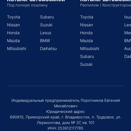
Под полную пошлину
Распилом / Конструкторо
Toyota
Subaru
Toyota
Isu
Nissan
Suzuki
Nissan
Lex
Honda
Lexus
Honda
Me
Mazda
BMW
Mazda
BM
Mitsubishi
Daihatsu
Mitsubishi
Aud
Subaru
Dai
Suzuki
Индивидуальный предприниматель Поротников Евгений
Михайлович
Юридический адрес
690910, Приморский край, г. Владивосток, п. Трудовое, ул.
Лермонтова, дом № 37, кв. 101
ИНН 253912117785