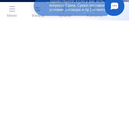
Здравствуйте! Если у вас есть
вопросы (Цена, Сроки поставки,
условия договора и пр.) можете
задать их мне в чат!
Меню
Фильтр
Каталог
Контакты