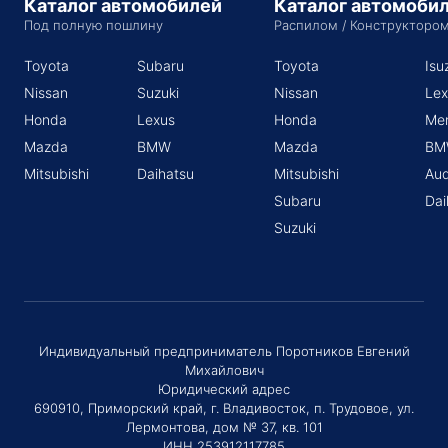
Каталог автомобилей
Каталог автомоби
Под полную пошлину
Распилом / Конструкторо
Toyota
Subaru
Toyota
Isu
Nissan
Suzuki
Nissan
Lex
Honda
Lexus
Honda
Me
Mazda
BMW
Mazda
BM
Mitsubishi
Daihatsu
Mitsubishi
Aud
Subaru
Dai
Suzuki
Индивидуальный предприниматель Поротников Евгений
Михайлович
Юридический адрес
690910, Приморский край, г. Владивосток, п. Трудовое, ул.
Лермонтова, дом № 37, кв. 101
ИНН 253912117785