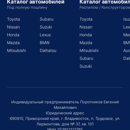
Каталог автомобилей
Каталог автомоби
Под полную пошлину
Распилом / Конструкторо
Toyota
Subaru
Toyota
Isu
Nissan
Suzuki
Nissan
Lex
Honda
Lexus
Honda
Me
Mazda
BMW
Mazda
BM
Mitsubishi
Daihatsu
Mitsubishi
Aud
Subaru
Dai
Suzuki
Индивидуальный предприниматель Поротников Евгений
Михайлович
Юридический адрес
690910, Приморский край, г. Владивосток, п. Трудовое, ул.
Лермонтова, дом № 37, кв. 101
ИНН 253912117785