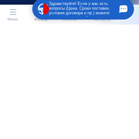
Здравствуйте! Если у вас есть
вопросы (Цена, Сроки поставки,
условия договора и пр.) можете
задать их мне в чат!
Меню
Фильтр
Каталог
Контакты