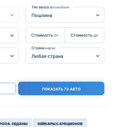
Benz
Mazda
Тип ввоза
автомобиля
Mitsubishi
Isuzu
Стоимость
Стоимость
от
до
Hino
Страна
марки
ПОКАЗАТЬ 73 АВТО
РОПА. СЕДАНЫ
КЕЙКАРЫ С АУКЦИОНОВ