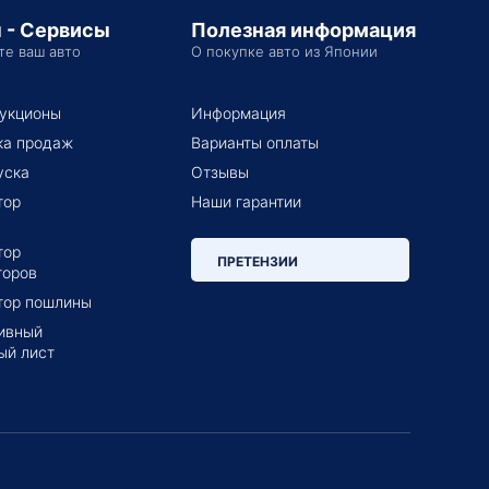
 - Сервисы
Полезная информация
те ваш авто
О покупке авто из Японии
укционы
Информация
ка продаж
Варианты оплаты
уска
Отзывы
тор
Наши гарантии
тор
ПРЕТЕНЗИИ
торов
тор пошлины
ивный
ый лист