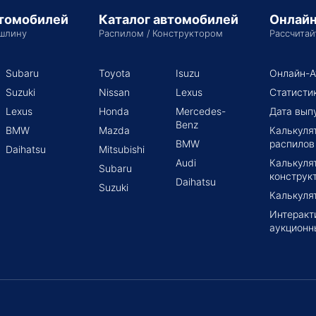
втомобилей
Каталог автомобилей
Онлайн
шлину
Распилом / Конструктором
Рассчитай
Subaru
Toyota
Isuzu
Онлайн-А
Suzuki
Nissan
Lexus
Статисти
Lexus
Honda
Mercedes-
Дата вып
Benz
BMW
Mazda
Калькуля
BMW
распилов
Daihatsu
Mitsubishi
Audi
Калькуля
Subaru
конструк
Daihatsu
Suzuki
Калькуля
Интеракт
аукционн