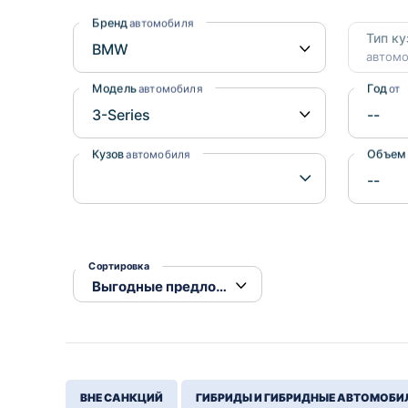
Honda
Daihatsu
Бренд
автомобиля
Тип ку
Mazda
Tesla
автом
Suzuki
Модель
Год
автомобиля
от
Mitsubishi
Subaru
Кузов
Объем
автомобиля
Сортировка
ВНЕ САНКЦИЙ
ГИБРИДЫ И ГИБРИДНЫЕ АВТОМОБИ