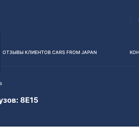
ОТЗЫВЫ КЛИЕНТОВ CARS FROM JAPAN
КО
ES
Распилы и конструкторы
В РАЗБОР БЕЗ ПТС
узов: 8E15
Toyota
Isuzu
enz
Nissan
Lexus