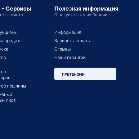
 - Сервисы
Полезная информация
те ваш авто
О покупке авто из Японии
укционы
Информация
ка продаж
Варианты оплаты
уска
Отзывы
тор
Наши гарантии
тор
ПРЕТЕНЗИИ
торов
тор пошлины
ивный
ый лист