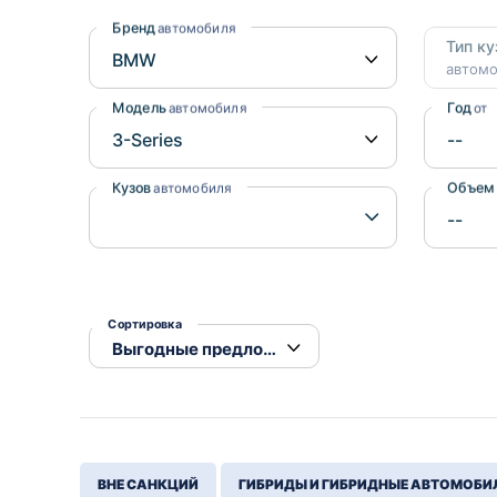
Honda
Daihatsu
Бренд
автомобиля
Тип ку
Mazda
Tesla
автом
Suzuki
Модель
Год
автомобиля
от
Mitsubishi
Subaru
Кузов
Объем
автомобиля
Сортировка
ВНЕ САНКЦИЙ
ГИБРИДЫ И ГИБРИДНЫЕ АВТОМОБИ