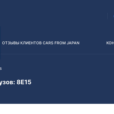
ОТЗЫВЫ КЛИЕНТОВ CARS FROM JAPAN
КО
ES
Распилы и конструкторы
В РАЗБОР БЕЗ ПТС
узов: 8E15
Toyota
Isuzu
enz
Nissan
Lexus