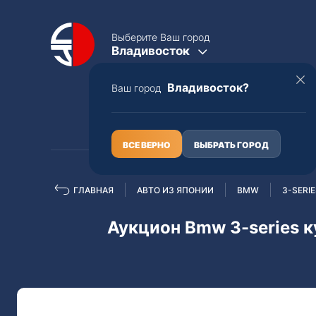
Выберите Ваш город
Владивосток
Владивосток?
Ваш город
КАТАЛОГ
О НАС
ВСЕ ВЕРНО
ВЫБРАТЬ ГОРОД
ГЛАВНАЯ
АВТО ИЗ ЯПОНИИ
BMW
3-SERI
Полная пошлина
ЦЕЛЫЕ АВТО С ПТС
Аукцион Bmw 3-series к
Toyota
Lexus
Nissan
Mercedes-B