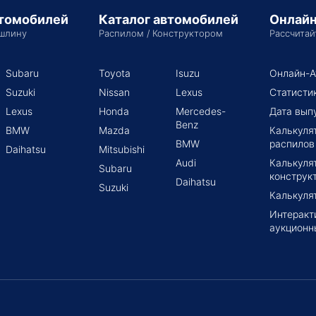
втомобилей
Каталог автомобилей
Онлайн
шлину
Распилом / Конструктором
Рассчитай
Subaru
Toyota
Isuzu
Онлайн-А
Suzuki
Nissan
Lexus
Статисти
Lexus
Honda
Mercedes-
Дата вып
Benz
BMW
Mazda
Калькуля
BMW
распилов
Daihatsu
Mitsubishi
Audi
Калькуля
Subaru
конструк
Daihatsu
Suzuki
Калькуля
Интеракт
аукционн