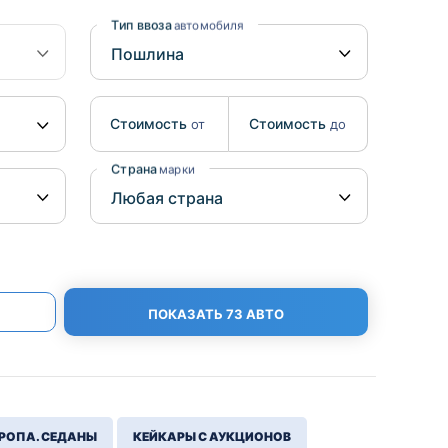
Benz
Mazda
Тип ввоза
автомобиля
Mitsubishi
Isuzu
Стоимость
Стоимость
от
до
Hino
Страна
марки
ПОКАЗАТЬ 73 АВТО
РОПА. СЕДАНЫ
КЕЙКАРЫ С АУКЦИОНОВ