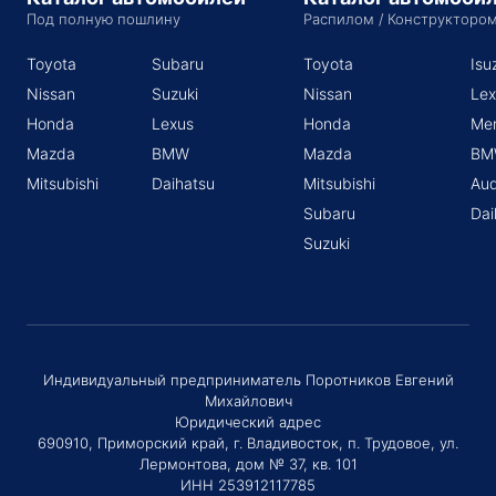
Под полную пошлину
Распилом / Конструкторо
Toyota
Subaru
Toyota
Isu
Nissan
Suzuki
Nissan
Lex
Honda
Lexus
Honda
Me
Mazda
BMW
Mazda
BM
Mitsubishi
Daihatsu
Mitsubishi
Aud
Subaru
Dai
Suzuki
Индивидуальный предприниматель Поротников Евгений
Михайлович
Юридический адрес
690910, Приморский край, г. Владивосток, п. Трудовое, ул.
Лермонтова, дом № 37, кв. 101
ИНН 253912117785