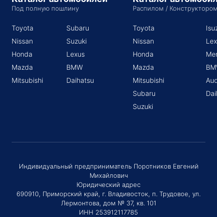
Под полную пошлину
Распилом / Конструкторо
Toyota
Subaru
Toyota
Isu
Nissan
Suzuki
Nissan
Lex
Honda
Lexus
Honda
Me
Mazda
BMW
Mazda
BM
Mitsubishi
Daihatsu
Mitsubishi
Aud
Subaru
Dai
Suzuki
Индивидуальный предприниматель Поротников Евгений
Михайлович
Юридический адрес
690910, Приморский край, г. Владивосток, п. Трудовое, ул.
Лермонтова, дом № 37, кв. 101
ИНН 253912117785