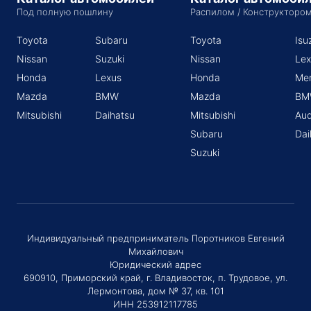
Под полную пошлину
Распилом / Конструкторо
Toyota
Subaru
Toyota
Isu
Nissan
Suzuki
Nissan
Lex
Honda
Lexus
Honda
Me
Mazda
BMW
Mazda
BM
Mitsubishi
Daihatsu
Mitsubishi
Aud
Subaru
Dai
Suzuki
Индивидуальный предприниматель Поротников Евгений
Михайлович
Юридический адрес
690910, Приморский край, г. Владивосток, п. Трудовое, ул.
Лермонтова, дом № 37, кв. 101
ИНН 253912117785