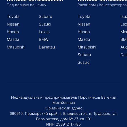
Под полную пошлину
Распилом / Конструкторо
Toyota
Subaru
Toyota
Isu
Nissan
Suzuki
Nissan
Lex
Honda
Lexus
Honda
Me
Mazda
BMW
Mazda
BM
Mitsubishi
Daihatsu
Mitsubishi
Aud
Subaru
Dai
Suzuki
Индивидуальный предприниматель Поротников Евгений
Михайлович
Юридический адрес
690910, Приморский край, г. Владивосток, п. Трудовое, ул.
Лермонтова, дом № 37, кв. 101
ИНН 253912117785