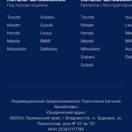
Под полную пошлину
Распилом / Конструкторо
Toyota
Subaru
Toyota
Isu
Nissan
Suzuki
Nissan
Lex
Honda
Lexus
Honda
Me
Mazda
BMW
Mazda
BM
Mitsubishi
Daihatsu
Mitsubishi
Aud
Subaru
Dai
Suzuki
Индивидуальный предприниматель Поротников Евгений
Михайлович
Юридический адрес
690910, Приморский край, г. Владивосток, п. Трудовое, ул.
Лермонтова, дом № 37, кв. 101
ИНН 253912117785