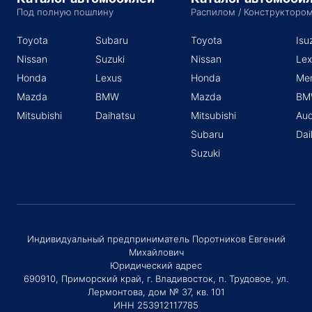
Под полную пошлину
Распилом / Конструкторо
Toyota
Subaru
Toyota
Isu
Nissan
Suzuki
Nissan
Lex
Honda
Lexus
Honda
Me
Mazda
BMW
Mazda
BM
Mitsubishi
Daihatsu
Mitsubishi
Aud
Subaru
Dai
Suzuki
Индивидуальный предприниматель Поротников Евгений
Михайлович
Юридический адрес
690910, Приморский край, г. Владивосток, п. Трудовое, ул.
Лермонтова, дом № 37, кв. 101
ИНН 253912117785