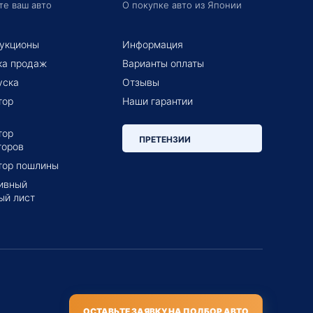
те ваш авто
О покупке авто из Японии
укционы
Информация
ка продаж
Варианты оплаты
уска
Отзывы
тор
Наши гарантии
тор
ПРЕТЕНЗИИ
торов
тор пошлины
ивный
ый лист
ОСТАВЬТЕ ЗАЯВКУ НА ПОДБОР АВТО