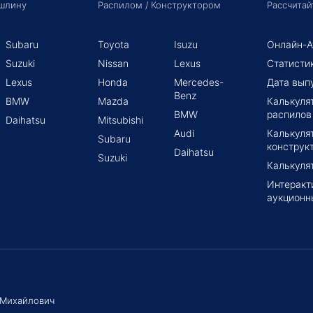
шлину
Распилом / Конструктором
Рассчитай
Subaru
Toyota
Isuzu
Онлайн-А
Suzuki
Nissan
Lexus
Статисти
Lexus
Honda
Mercedes-
Дата вып
Benz
BMW
Mazda
Калькуля
BMW
распилов
Daihatsu
Mitsubishi
Audi
Калькуля
Subaru
конструк
Daihatsu
Suzuki
Калькуля
Интеракт
аукционн
 Михайлович