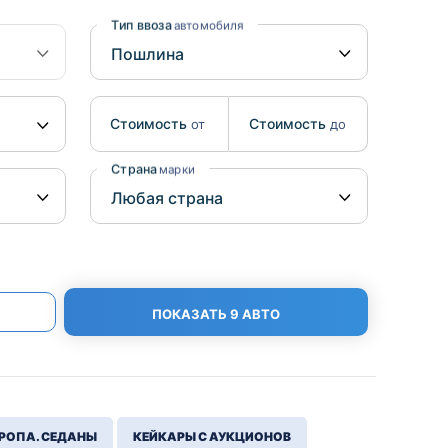
Benz
Mazda
Тип ввоза
автомобиля
Mitsubishi
Isuzu
Стоимость
Стоимость
от
до
Hino
Страна
марки
ПОКАЗАТЬ 9 АВТО
РОПА. СЕДАНЫ
КЕЙКАРЫ С АУКЦИОНОВ