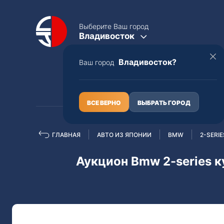
Выберите Ваш город
Владивосток
Владивосток?
Ваш город
КАТАЛОГ
О НАС
ВСЕ ВЕРНО
ВЫБРАТЬ ГОРОД
ГЛАВНАЯ
АВТО ИЗ ЯПОНИИ
BMW
2-SERIE
Полная пошлина
ЦЕЛЫЕ АВТО С ПТС
Аукцион Bmw 2-series к
Toyota
Lexus
Nissan
Mercedes-B