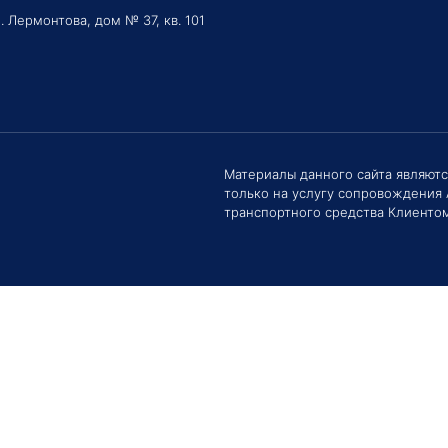
. Лермонтова, дом № 37, кв. 101
Материалы данного сайта являют
только на услугу сопровождения
Здравс
Сроки 
транспортного средства Клиентом
задать 
Е