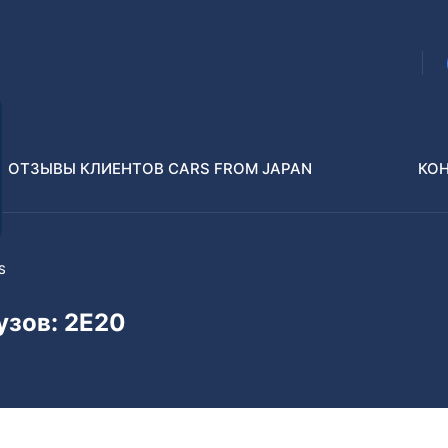
ОТЗЫВЫ КЛИЕНТОВ CARS FROM JAPAN
КО
S
Распилы и конструкторы
В РАЗБОР БЕЗ ПТС
узов: 2E20
Toyota
Isuzu
enz
Nissan
Lexus