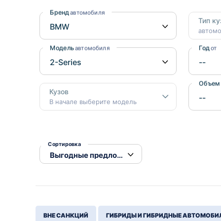
Honda
Daihatsu
Бренд
автомобиля
Тип ку
Mazda
Tesla
автом
Suzuki
Модель
Год
автомобиля
от
Mitsubishi
Subaru
Объем
Кузов
В начале выберите модель
Сортировка
ВНЕ САНКЦИЙ
ГИБРИДЫ И ГИБРИДНЫЕ АВТОМОБИ