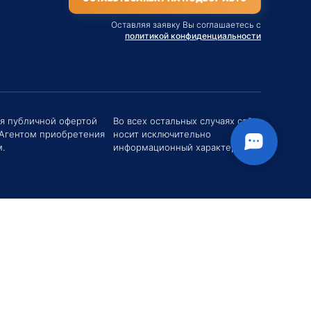
Оставляя заявку Вы соглашаетесь с
политикой конфиденциальности
ся публичной офертой
Во всех остальных случаях сайт
 Агентом приобретения
носит исключительно
твуйте! Если у вас есть вопросы (Цена,
поставки, условия договора и пр.) можете
.
информационный характер.
их мне в чат!
вгений Хоменко