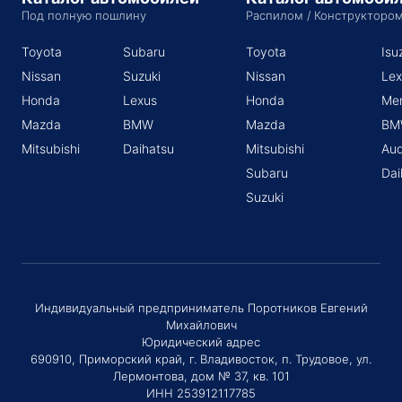
Под полную пошлину
Распилом / Конструкторо
Toyota
Subaru
Toyota
Isu
Nissan
Suzuki
Nissan
Lex
Honda
Lexus
Honda
Me
Mazda
BMW
Mazda
BM
Mitsubishi
Daihatsu
Mitsubishi
Aud
Subaru
Dai
Suzuki
Индивидуальный предприниматель Поротников Евгений
Михайлович
Юридический адрес
690910, Приморский край, г. Владивосток, п. Трудовое, ул.
Лермонтова, дом № 37, кв. 101
ИНН 253912117785