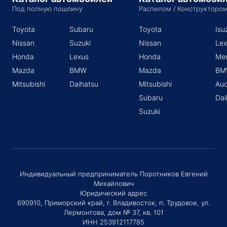
Под полную пошлину
Распилом / Конструкторо
Toyota
Subaru
Toyota
Isu
Nissan
Suzuki
Nissan
Lex
Honda
Lexus
Honda
Me
Mazda
BMW
Mazda
BM
Mitsubishi
Daihatsu
Mitsubishi
Aud
Subaru
Dai
Suzuki
Индивидуальный предприниматель Поротников Евгений
Михайлович
Юридический адрес
690910, Приморский край, г. Владивосток, п. Трудовое, ул.
Лермонтова, дом № 37, кв. 101
ИНН 253912117785